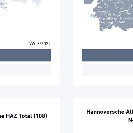
IVW: 3/2025
7
Hannoversche Al
e HAZ Total (108)
N