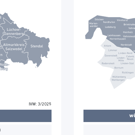
IVW: 3/2025
wö
0