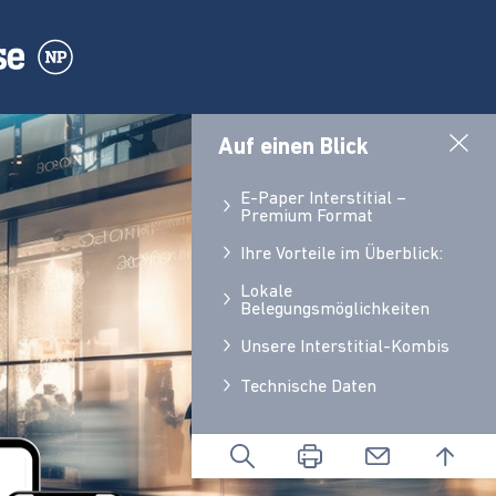
Auf einen Blick
E-Paper Interstitial –
Premium Format
Ihre Vorteile im Überblick:
Lokale
Belegungsmöglichkeiten
Unsere Interstitial-Kombis
Technische Daten