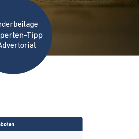
nderbeilage
perten-Tipp
Advertorial
eboten