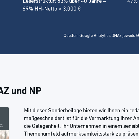
Leserstruktur: 83% über 40 Jahre –
47% 
69% HH-Netto > 3.000 €
Quellen: Google Analytics DNA/ jeweils
HAZ und NP
Mit dieser Sonderbeilage bieten wir Ihnen ein red
maßgeschneidert ist für die Vermarktung Ihrer A
die Gelegenheit, Ihr Unternehmen in einem sensi
Themenumfeld aufmerksamkeitsstark zu präsenti