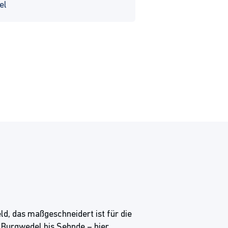
el
d, das maßgeschneidert ist für die
 Burgwedel bis Sehnde – hier