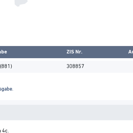
abe
ZIS Nr.
A
(881)
308857
sgabe.
 4c.