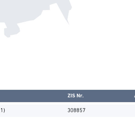
ZIS Nr.
81)
308857